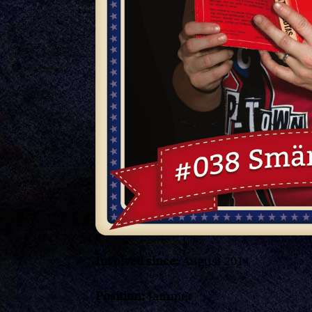
Involved since:
August 2014
Position:
Jammer