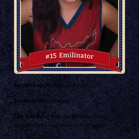
Involved since:
February 2015
Position:
Pivot/blocker
The best thing with derby:
Everything,
impossible to choose only one thing.