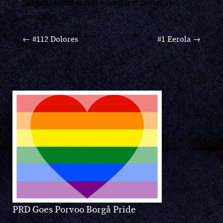
Slogan:
Good is not enough if better is
possible.
←
#112 Dolores
#1 Eerola
→
PRD Goes Porvoo Borgå Pride