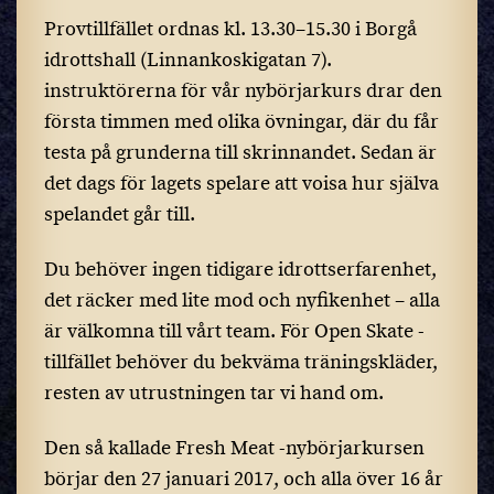
Provtillfället ordnas kl. 13.30–15.30 i Borgå
idrottshall (Linnankoskigatan 7).
instruktörerna för vår nybörjarkurs drar den
första timmen med olika övningar, där du får
testa på grunderna till skrinnandet. Sedan är
det dags för lagets spelare att voisa hur själva
spelandet går till.
Du behöver ingen tidigare idrottserfarenhet,
det räcker med lite mod och nyfikenhet – alla
är välkomna till vårt team. För Open Skate -
tillfället behöver du bekväma träningskläder,
resten av utrustningen tar vi hand om.
Den så kallade Fresh Meat -nybörjarkursen
börjar den 27 januari 2017, och alla över 16 år