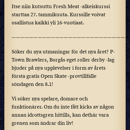
Itse niin kutsuttu Fresh Meat -alkeiskurssi
starttaa 27. tammikuuta. Kurssille voivat
osallistua kaikki yli 16-vuotiaat.
———————————————————————————
Söker du nya utmaningar för det nya året? P-
Town Brawlers, Borgås eget roller derby -lag
bjuder på nya upplevelser i form av årets
första gratis Open Skate -provtillfälle
söndagen den 8.1!
Vi söker nya spelare, domare och
funktionärer. Om du inte fått kicks av någon
annan idrottsgren hittills, kan dethär vara
grenen som ändrar din liv!