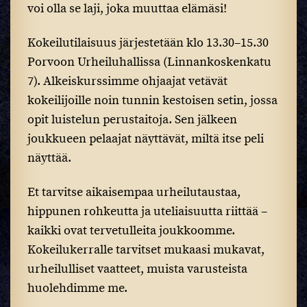
voi olla se laji, joka muuttaa elämäsi!
Kokeilutilaisuus järjestetään klo 13.30–15.30
Porvoon Urheiluhallissa (Linnankoskenkatu
7). Alkeiskurssimme ohjaajat vetävät
kokeilijoille noin tunnin kestoisen setin, jossa
opit luistelun perustaitoja. Sen jälkeen
joukkueen pelaajat näyttävät, miltä itse peli
näyttää.
Et tarvitse aikaisempaa urheilutaustaa,
hippunen rohkeutta ja uteliaisuutta riittää –
kaikki ovat tervetulleita joukkoomme.
Kokeilukerralle tarvitset mukaasi mukavat,
urheilulliset vaatteet, muista varusteista
huolehdimme me.